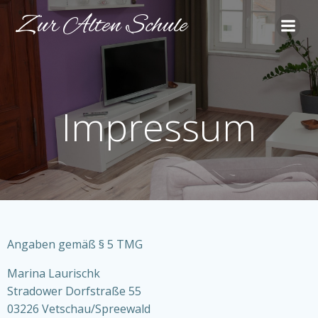
Zum
Zur Alten Schule
Inhalt
springen
Impressum
Angaben gemäß § 5 TMG
Marina Laurischk
Stradower Dorfstraße 55
03226 Vetschau/Spreewald